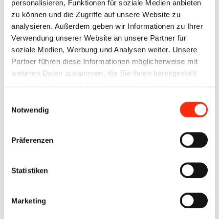
personalisieren, Funktionen für soziale Medien anbieten
eigenen EVU´s (Energieversorger PRIVAT) kann hier jeder
zu können und die Zugriffe auf unsere Website zu
laden, parken unabhängig von eigenen Einkauf oder Besuch.
analysieren. Außerdem geben wir Informationen zu Ihrer
Die öffentlichen AC-Ladepunkte stehen 24/7 zur Verfügung,
Verwendung unserer Website an unsere Partner für
direkte Abrechnung.
soziale Medien, Werbung und Analysen weiter. Unsere
Partner führen diese Informationen möglicherweise mit
Zur Erklärung:
weiteren Daten zusammen, die Sie ihnen bereitgestellt
haben oder die sie im Rahmen Ihrer Nutzung der Dienste
"DC-Laden ist schneller, lässt den Akku aber auch schneller
gesammelt haben.
Einwilligungsauswahl
altern. AC-Laden dauert länger, ist aber auch
Notwendig
batterieschonender. Die schnelle, direkte Übertragung von
Gleichstrom mit höherer Leistung und Spannung kann beim
Präferenzen
DC-Laden die Fahrzeugbatterie stärker belasten."
Statistiken
Marketing