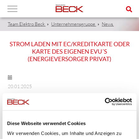
Team Elektro Beck
Unternehmensgruppe
News
STROM LADEN MIT EC/KREDITKARTE ODER
KARTE DES EIGENEN EVU´S
(ENERGIEVERSORGER PRIVAT)
20.01.2025
An den Standorten #expert, Nürnberger Str. 111 und
#Beck Automation, Friedrich-Bergius-Ring 1 stehen
insgesamt 2x 8 Ladepunkte zum öffentlichen Laden zur
Verfügung.
Diese Webseite verwendet Cookies
Wir verwenden Cookies, um Inhalte und Anzeigen zu
Ob mit Bezahlung mit EC oder Kreditkarte oder Karte des