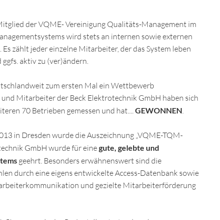
n Mitglied der VQME- Vereinigung Qualitäts-Management im
managementsystems wird stets an internen sowie externen
Es zählt jeder einzelne Mitarbeiter, der das System leben
gfs. aktiv zu (ver)ändern.
eutschlandweit zum ersten Mal ein Wettbewerb
 und Mitarbeiter der Beck Elektrotechnik GmbH haben sich
iteren 70 Betrieben gemessen und hat....
GEWONNEN
.
 2013 in Dresden wurde die Auszeichnung „VQME-TQM-
otechnik GmbH wurde für eine
gute, gelebte und
stems
geehrt. Besonders erwähnenswert sind die
len durch eine eigens entwickelte Access-Datenbank sowie
rbeiterkommunikation und gezielte Mitarbeiterförderung