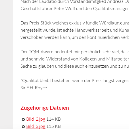
Nach der Laudatio durch Vorstandsmitglied Andreas Dör
Geschäftsführer Peter Wolf und den Qualitätsmanage
Das Preis-Stück welches exklusiv für die Würdigung u
hergestellt wurde, ist echte Handwerksarbeit und Kunst
verschoben werden kann, um den kontinuierlichen Verb
Der TQM-Award bedeutet mir persönlich sehr viel, da 
und sehr viel Widerstand von Kollegen und Mitarbeiter g
Sache zu glauben und diese auch einzusetzen und zu n
"Qualität bleibt bestehen, wenn der Preis längst vergess
Sir F.H. Royce
Zugehörige Dateien
Bild_2.jpg
114 KB
Bild_3.jpg
115 KB