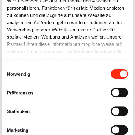
Wir verwenden Cookies, um Inhalte und Anzeigen zu
personalisieren, Funktionen für soziale Medien anbieten
4x Elektroniker*in für Automatisierungstechnik
zu können und die Zugriffe auf unsere Website zu
analysieren. Außerdem geben wir Informationen zu Ihrer
2x Elektroniker*in für Betriebstechnik (IHK)
Verwendung unserer Website an unsere Partner für
soziale Medien, Werbung und Analysen weiter. Unsere
1x Industrieelektroniker (IHK)
Partner führen diese Informationen möglicherweise mit
weiteren Daten zusammen, die Sie ihnen bereitgestellt
1x Systemplaner (B-Plan) (IHK)
haben oder die sie im Rahmen Ihrer Nutzung der Dienste
gesammelt haben.
Einwilligungsauswahl
1x Kauffrau für Büromanagement (TEB)
Notwendig
Präferenzen
Am Azubi-Tag am Freitag, 9.9.2022 waren fast alle zusammen.
Ausnahmen waren Krank, Urlaub oder Innung.
Statistiken
Marketing