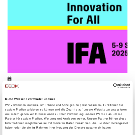
28.08.2025
IFA Berlin - 5.-9.9.2025 - relevant für die Kollegen expert
Diese Webseite verwendet Cookies
Wü, KT, OCH und Wertheim
Wir verwenden Cookies, um Inhalte und Anzeigen zu personalisieren, Funktionen für
soziale Medien anbieten zu können und die Zugriffe auf unsere Website zu analysieren.
Dieses Jahr findet wieder die IFA in Berlin statt.
Außerdem geben wir Informationen zu Ihrer Verwendung unserer Website an unsere
Partner für soziale Medien, Werbung und Analysen weiter. Unsere Partner führen diese
Informationen möglicherweise mit weiteren Daten zusammen, die Sie ihnen bereitgestellt
haben oder die sie im Rahmen Ihrer Nutzung der Dienste gesammelt haben.
Weiterlesen