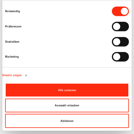
Einwilligungsauswahl
Notwendig
Präferenzen
Statistiken
Marketing
Details zeigen
Alle zulassen
Auswahl erlauben
28.08.2025
Start Ausbildungsjahr 2025 - die Vorbereitungen laufen
Ablehnen
auf Hochtouren....