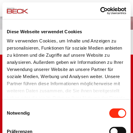
Team Elektro Beck
Karriere
Diese Webseite verwendet Cookies
OFFENE STELLEN EINZELHANDEL
Wir verwenden Cookies, um Inhalte und Anzeigen zu
Keine Nachrichten verfügbar.
personalisieren, Funktionen für soziale Medien anbieten
zu können und die Zugriffe auf unsere Website zu
analysieren. Außerdem geben wir Informationen zu Ihrer
Verwendung unserer Website an unsere Partner für
soziale Medien, Werbung und Analysen weiter. Unsere
Partner führen diese Informationen möglicherweise mit
Barrierefreiheit
weiteren Daten zusammen, die Sie ihnen bereitgestellt
Impressum
haben oder die sie im Rahmen Ihrer Nutzung der Dienste
Disclaimer
gesammelt haben.
Einwilligungsauswahl
Datenschutzerklärung
Notwendig
Sitemap
Präferenzen