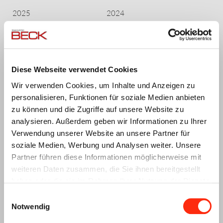
2025
2024
Juli 2025
(3 Einträge)
November 2024
(4 Einträge)
Juni 2025
(4 Einträge)
Oktober 2024
(3 Einträge)
Mai 2025
(4 Einträge)
September 2024
(2 Einträge)
Diese Webseite verwendet Cookies
April 2025
(7 Einträge)
August 2024
(3 Einträge)
März 2025
(2 Einträge)
Juli 2024
(3 Einträge)
Wir verwenden Cookies, um Inhalte und Anzeigen zu
Februar 2025
(5 Einträge)
Mai 2024
(5 Einträge)
personalisieren, Funktionen für soziale Medien anbieten
Januar 2025
(3 Einträge)
April 2024
(4 Einträge)
zu können und die Zugriffe auf unsere Website zu
März 2024
(5 Einträge)
analysieren. Außerdem geben wir Informationen zu Ihrer
Februar 2024
(3 Einträge)
Verwendung unserer Website an unsere Partner für
Januar 2024
(3 Einträge)
soziale Medien, Werbung und Analysen weiter. Unsere
2023
2022
Partner führen diese Informationen möglicherweise mit
weiteren Daten zusammen, die Sie ihnen bereitgestellt
Dezember 2023
(4 Einträge)
Dezember 2022
(3 Einträge)
haben oder die sie im Rahmen Ihrer Nutzung der Dienste
November 2023
(5 Einträge)
November 2022
(1 Eintrag)
gesammelt haben.
Einwilligungsauswahl
Oktober 2023
(5 Einträge)
Oktober 2022
(3 Einträge)
Notwendig
September 2023
(1 Eintrag)
September 2022
(6 Einträge)