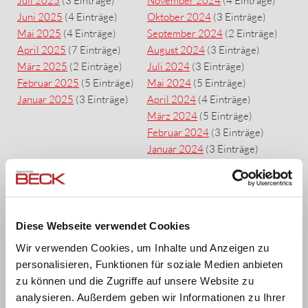
Juli 2025
(3 Einträge)
November 2024
(4 Einträge)
Juni 2025
(4 Einträge)
Oktober 2024
(3 Einträge)
Mai 2025
(4 Einträge)
September 2024
(2 Einträge)
April 2025
(7 Einträge)
August 2024
(3 Einträge)
März 2025
(2 Einträge)
Juli 2024
(3 Einträge)
Februar 2025
(5 Einträge)
Mai 2024
(5 Einträge)
Januar 2025
(3 Einträge)
April 2024
(4 Einträge)
März 2024
(5 Einträge)
Februar 2024
(3 Einträge)
Januar 2024
(3 Einträge)
2023
2022
Dezember 2023
(4 Einträge)
Dezember 2022
(3 Einträge)
November 2023
(5 Einträge)
November 2022
(1 Eintrag)
Diese Webseite verwendet Cookies
Oktober 2023
(5 Einträge)
Oktober 2022
(3 Einträge)
September 2023
(1 Eintrag)
September 2022
(6 Einträge)
Wir verwenden Cookies, um Inhalte und Anzeigen zu
August 2023
(4 Einträge)
August 2022
(1 Eintrag)
personalisieren, Funktionen für soziale Medien anbieten
Juli 2023
(1 Eintrag)
Juli 2022
(2 Einträge)
zu können und die Zugriffe auf unsere Website zu
Juni 2023
(2 Einträge)
Juni 2022
(5 Einträge)
analysieren. Außerdem geben wir Informationen zu Ihrer