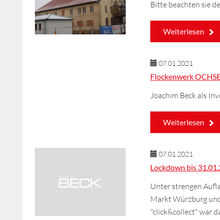
Bitte beachten sie d
Weiterlesen
07.01.2021
Flockenwerk OCH
Joachim Beck als Inv
Weiterlesen
07.01.2021
Lockdown bis 31.01.2
Unter strengen Aufla
Markt Würzburg und
"click&collect" war 