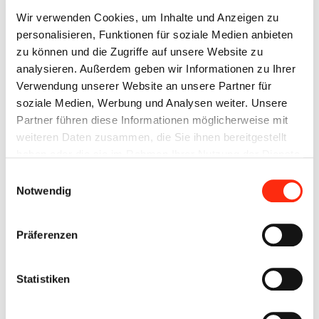
Wir verwenden Cookies, um Inhalte und Anzeigen zu
08.02.2016
personalisieren, Funktionen für soziale Medien anbieten
Neueröffnung der Extreme Bowling Arena Schweinfurt
zu können und die Zugriffe auf unsere Website zu
analysieren. Außerdem geben wir Informationen zu Ihrer
Ein weiteres Großprojekt haben wir im Team zu einem
Verwendung unserer Website an unsere Partner für
erfolgreichen Abschluss gebracht:
soziale Medien, Werbung und Analysen weiter. Unsere
Partner führen diese Informationen möglicherweise mit
Die B-Plan und die Elektrotechnik waren an der Planung
weiteren Daten zusammen, die Sie ihnen bereitgestellt
und Umsetzung der neuen Extreme Bowling Arena in…
haben oder die sie im Rahmen Ihrer Nutzung der Dienste
gesammelt haben.
Einwilligungsauswahl
Weiterlesen
Notwendig
Präferenzen
Statistiken