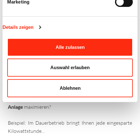
Marketing
Details zeigen
Alle zulassen
04.02.2016
Auswahl erlauben
Ökodesign-Richtlinie „ALT GEGEN NEU“für
Energieeffizienz und Produktivität
Ablehnen
Möchten Sie Ihre
Produktions- und Energiekosten
senken
und die
Zuverlässigkeit
und Flexibilität
Ihrer
Anlage
maximieren?
Beispiel: Im Dauerbetrieb bringt Ihnen jede eingesparte
Kilowattstunde…