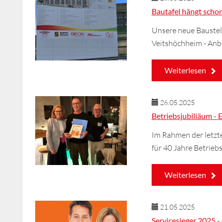
Bautafel hängt scho
Unsere neue Baustell
Veitshöchheim - Anb
Weiterlesen
26.05.2025
Betriebsjubiliäum -
Im Rahmen der letzte
für 40 Jahre Betrieb
Weiterlesen
21.05.2025
Servicesieger 2025 -