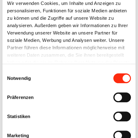
Wir verwenden Cookies, um Inhalte und Anzeigen zu
personalisieren, Funktionen für soziale Medien anbieten
zu können und die Zugriffe auf unsere Website zu
analysieren. Außerdem geben wir Informationen zu Ihrer
Verwendung unserer Website an unsere Partner für
soziale Medien, Werbung und Analysen weiter. Unsere
Partner führen diese Informationen möglicherweise mit
08.11.2017
weiteren Daten zusammen, die Sie ihnen bereitgestellt
SI Club Würzburg zu Besuch bei BECK
haben oder die sie im Rahmen Ihrer Nutzung der Dienste
gesammelt haben.
Einwilligungsauswahl
Soroptimist International (SI) ist die weltweit größte
Notwendig
Service-Organisation berufstätiger Frauen mit
gesellschaftspolitischem Engagement.
Präferenzen
Statistiken
Grundsätzlich befassen sich die Soroptimistinnen mit…
Marketing
Weiterlesen