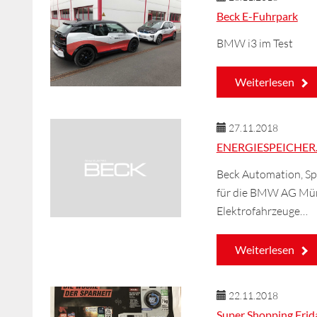
Beck E-Fuhrpark
BMW i3 im Test
Weiterlesen
27.11.2018
ENERGIESPEICHER. B
Beck Automation, Spe
für die BMW AG Münc
Elektrofahrzeuge…
Weiterlesen
22.11.2018
Super Shopping Frid