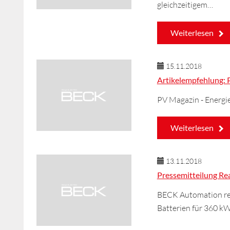
gleichzeitigem…
Weiterlesen
15.11.2018
Artikelempfehlung:
PV Magazin - Energ
Weiterlesen
13.11.2018
Pressemitteilung Re
BECK Automation re
Batterien für 360 k