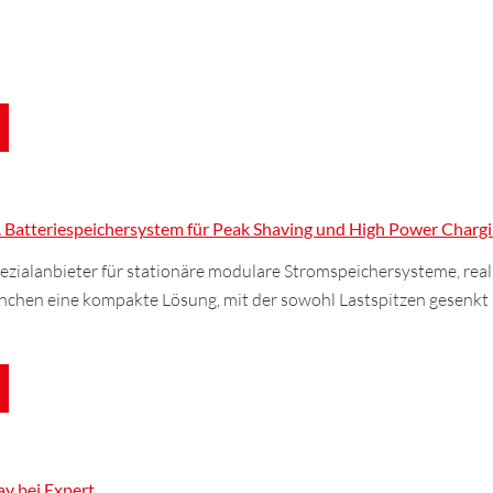
atteriespeichersystem für Peak Shaving und High Power Charg
zialanbieter für stationäre modulare Stromspeichersysteme, reali
hen eine kompakte Lösung, mit der sowohl Lastspitzen gesenkt 
ay bei Expert