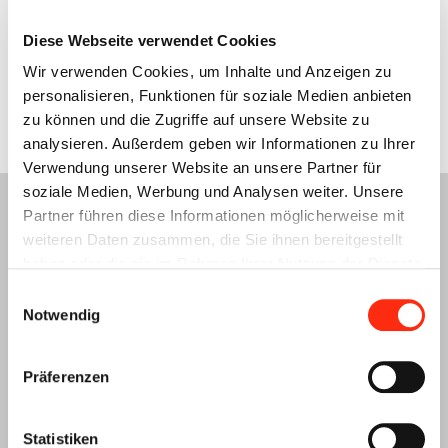
Berufsinformationstag in der s.Oliver-Arena in Präsenz
ausgefallen. 2021 wurde das Alternativ-Projekt BIT online
Diese Webseite verwendet Cookies
geboren.
Wir verwenden Cookies, um Inhalte und Anzeigen zu
personalisieren, Funktionen für soziale Medien anbieten
Weiterlesen
zu können und die Zugriffe auf unsere Website zu
analysieren. Außerdem geben wir Informationen zu Ihrer
Verwendung unserer Website an unsere Partner für
soziale Medien, Werbung und Analysen weiter. Unsere
NEWS-ARCHIV
Partner führen diese Informationen möglicherweise mit
weiteren Daten zusammen, die Sie ihnen bereitgestellt
haben oder die sie im Rahmen Ihrer Nutzung der Dienste
2025
2024
gesammelt haben.
Einwilligungsauswahl
Notwendig
Juli 2025
(3 Einträge)
November 2024
(4 Einträge)
Juni 2025
(4 Einträge)
Oktober 2024
(3 Einträge)
Mai 2025
(4 Einträge)
September 2024
(2 Einträge)
Präferenzen
April 2025
(7 Einträge)
August 2024
(3 Einträge)
März 2025
(2 Einträge)
Juli 2024
(3 Einträge)
Februar 2025
(5 Einträge)
Mai 2024
(5 Einträge)
Statistiken