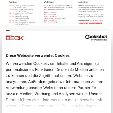
08.09.2014
AWO Thementag Gesundheit - Finanzen - Betreuung
Am Samstag
27. September 2014
findet von
10.00 -
Diese Webseite verwendet Cookies
16.00 Uhr
im
Vinyard-Center Würzburg,
Wir verwenden Cookies, um Inhalte und Anzeigen zu
Beethovenstraße 2
der
personalisieren, Funktionen für soziale Medien anbieten
zu können und die Zugriffe auf unsere Website zu
AWO Thementag Gesundheit - Finanzen - Betreuung
analysieren. Außerdem geben wir Informationen zu Ihrer
statt.
Verwendung unserer Website an unsere Partner für
soziale Medien, Werbung und Analysen weiter. Unsere
Partner führen diese Informationen möglicherweise mit
weiteren Daten zusammen, die Sie ihnen bereitgestellt
Dieser Tag richtet sich an…
haben oder die sie im Rahmen Ihrer Nutzung der Dienste