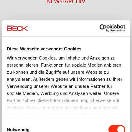
NEWS-ARCHIV
2025
2024
Juli 2025
(3 Einträge)
November 2024
(4 Einträge)
Juni 2025
(4 Einträge)
Oktober 2024
(3 Einträge)
Diese Webseite verwendet Cookies
Mai 2025
(4 Einträge)
September 2024
(2 Einträge)
April 2025
(7 Einträge)
August 2024
(3 Einträge)
Wir verwenden Cookies, um Inhalte und Anzeigen zu
März 2025
(2 Einträge)
Juli 2024
(3 Einträge)
personalisieren, Funktionen für soziale Medien anbieten
Februar 2025
(5 Einträge)
Mai 2024
(5 Einträge)
zu können und die Zugriffe auf unsere Website zu
Januar 2025
(3 Einträge)
April 2024
(4 Einträge)
analysieren. Außerdem geben wir Informationen zu Ihrer
März 2024
(5 Einträge)
Verwendung unserer Website an unsere Partner für
Februar 2024
(3 Einträge)
soziale Medien, Werbung und Analysen weiter. Unsere
Januar 2024
(3 Einträge)
Partner führen diese Informationen möglicherweise mit
2023
2022
weiteren Daten zusammen, die Sie ihnen bereitgestellt
haben oder die sie im Rahmen Ihrer Nutzung der Dienste
Dezember 2023
(4 Einträge)
Dezember 2022
(3 Einträge)
gesammelt haben.
Einwilligungsauswahl
November 2023
(5 Einträge)
November 2022
(1 Eintrag)
Notwendig