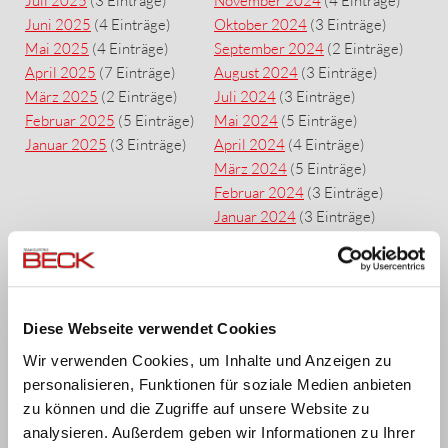
Juli 2025
(3 Einträge)
November 2024
(4 Einträge)
Juni 2025
(4 Einträge)
Oktober 2024
(3 Einträge)
Mai 2025
(4 Einträge)
September 2024
(2 Einträge)
April 2025
(7 Einträge)
August 2024
(3 Einträge)
März 2025
(2 Einträge)
Juli 2024
(3 Einträge)
Februar 2025
(5 Einträge)
Mai 2024
(5 Einträge)
Januar 2025
(3 Einträge)
April 2024
(4 Einträge)
März 2024
(5 Einträge)
Februar 2024
(3 Einträge)
Januar 2024
(3 Einträge)
2023
2022
Dezember 2023
(4 Einträge)
Dezember 2022
(3 Einträge)
November 2023
(5 Einträge)
November 2022
(1 Eintrag)
Diese Webseite verwendet Cookies
Oktober 2023
(5 Einträge)
Oktober 2022
(3 Einträge)
September 2023
(1 Eintrag)
September 2022
(6 Einträge)
Wir verwenden Cookies, um Inhalte und Anzeigen zu
August 2023
(4 Einträge)
August 2022
(1 Eintrag)
personalisieren, Funktionen für soziale Medien anbieten
Juli 2023
(1 Eintrag)
Juli 2022
(2 Einträge)
zu können und die Zugriffe auf unsere Website zu
Juni 2023
(2 Einträge)
Juni 2022
(5 Einträge)
analysieren. Außerdem geben wir Informationen zu Ihrer