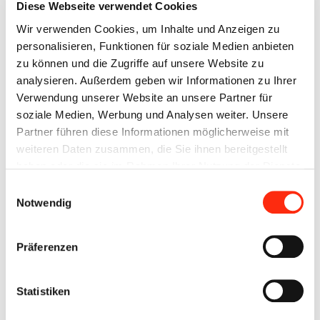
Diese Webseite verwendet Cookies
Wir verwenden Cookies, um Inhalte und Anzeigen zu
personalisieren, Funktionen für soziale Medien anbieten
zu können und die Zugriffe auf unsere Website zu
15.10.2018
analysieren. Außerdem geben wir Informationen zu Ihrer
Main Post, Ausgabe Samstag, 13.10.2018
Verwendung unserer Website an unsere Partner für
Bild, Quelle: BECK
soziale Medien, Werbung und Analysen weiter. Unsere
Partner führen diese Informationen möglicherweise mit
weiteren Daten zusammen, die Sie ihnen bereitgestellt
Weiterlesen
haben oder die sie im Rahmen Ihrer Nutzung der Dienste
gesammelt haben.
Einwilligungsauswahl
Notwendig
Präferenzen
Statistiken